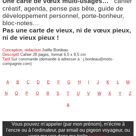
Une carte de vœux multi-usages…
cahier
créatif, agenda, pense pas bête, guide de
développement personnel, porte-bonheur,
bloc-notes…
Pas une carte de vieux, ni de vœux pieux,
ni de vieux pieux !
Conception, rédaction
Joëlle Bordeau
Descriptif
Cahier 28 pages, format 6,5 x 8,5 cm
Tarif
Sur commande (demande à adresser à : j.bordeau@mots-
compagnie.com)
A
B
C
D
E
F
G
H
I
J
K
L
M
N
O
P
Q
R
S
T
U
V
W
X
Y
Z
&
Vous pouvez m'appeler (par mon prénom), m'écrire à
l'encre ou à l'ordinateur, par email ou pigeon voyageur, ou