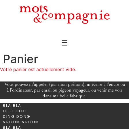
Aller
au
contenu
Panier
Votre panier est actuellement vide.
Vous pouvez m'appeler (par mon prénom), m'écrire à l'encre ou
à l'ordinateur, par email ou pigeon voyageur, ou venir me voir
dans ma belle
fabrique
.
BLA BLA
CLIC CLIC
DING DONG
VROUM VROUM
BLA BLA