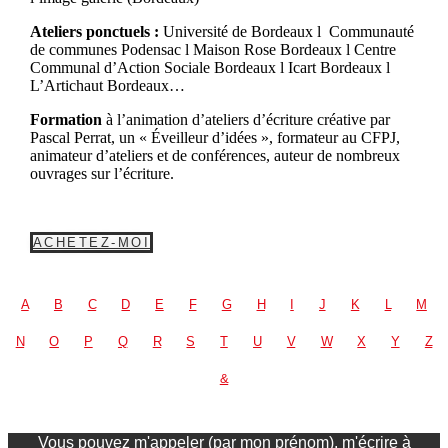
Ateliers ponctuels :
Université de Bordeaux l Communauté
de communes Podensac l Maison Rose Bordeaux l Centre
Communal d’Action Sociale Bordeaux l Icart Bordeaux l
L’Artichaut Bordeaux…
Formation
à l’animation d’ateliers d’écriture créative par
Pascal Perrat, un « Éveilleur d’idées », formateur au CFPJ,
animateur d’ateliers et de conférences, auteur de nombreux
ouvrages sur l’écriture.
ACHETEZ-MOI
A
B
C
D
E
F
G
H
I
J
K
L
M
N
O
P
Q
R
S
T
U
V
W
X
Y
Z
&
Vous pouvez m'appeler (par mon prénom), m'écrire à