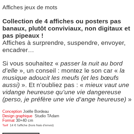
Affiches jeux de mots
Collection de 4 affiches ou posters pas
banaux, plutôt conviviaux, non digitaux et
pas pipeaux !
Affiches à surprendre, suspendre, envoyer,
encadrer…
Si vous souhaitez «
passer la nuit au bord
d’elle
», un conseil : montez le son car «
la
musique adoucit les meufs (et les bœufs
aussi)
». Et n’oubliez pas : «
mieux vaut une
vidange heureuse qu’une vie dangereuse
(perso, je préfère une vie d’ange heureuse)
»
Conception
Joëlle Bordeau
Design graphique
Studio TAdam
Format
30×40 cm
Tarif
14 € l’affiche (hors frais d’envoi)