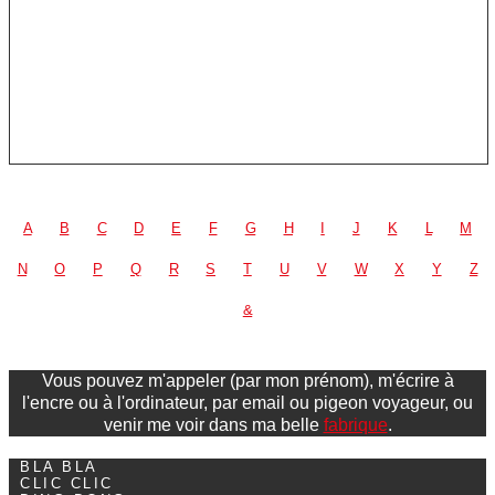
A
B
C
D
E
F
G
H
I
J
K
L
M
N
O
P
Q
R
S
T
U
V
W
X
Y
Z
&
Vous pouvez m'appeler (par mon prénom), m'écrire à
l'encre ou à l'ordinateur, par email ou pigeon voyageur, ou
venir me voir dans ma belle
fabrique
.
BLA BLA
CLIC CLIC