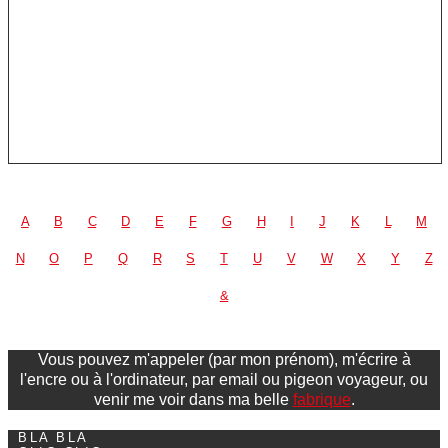
A
B
C
D
E
F
G
H
I
J
K
L
M
N
O
P
Q
R
S
T
U
V
W
X
Y
Z
&
Vous pouvez m'appeler (par mon prénom), m'écrire à
l'encre ou à l'ordinateur, par email ou pigeon voyageur, ou
venir me voir dans ma belle
fabrique
.
BLA BLA