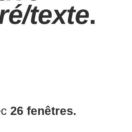
ré/texte
.
ec
26 fenêtres.