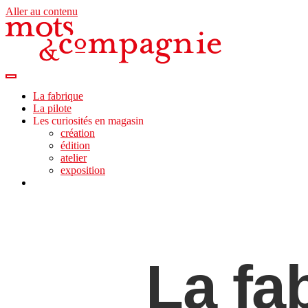
Aller au contenu
La fabrique
La pilote
Les curiosités en magasin
création
édition
atelier
exposition
La fa