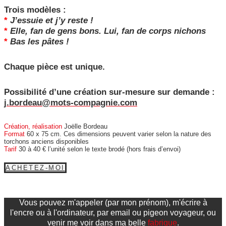
Trois modèles :
*
J’essuie et j’y reste !
*
Elle, fan de gens bons. Lui, fan de corps nichons
*
Bas les pâtes !
Chaque pièce est unique.
Possibilité d’une création sur-mesure sur demande :
j.bordeau@mots-compagnie.com
Création, réalisation
Joëlle Bordeau
Format
60 x 75 cm. Ces dimensions peuvent varier selon la nature des
torchons anciens disponibles
Tarif
30 à 40 € l’unité selon le texte brodé (hors frais d’envoi)
ACHETEZ-MOI
Vous pouvez m'appeler (par mon prénom), m'écrire à
l'encre ou à l'ordinateur, par email ou pigeon voyageur, ou
venir me voir dans ma belle
fabrique
.