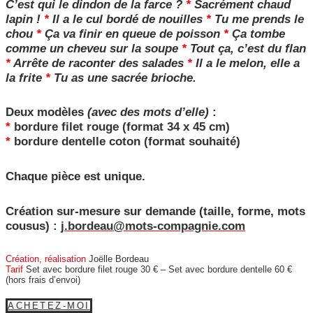
C’est qui le dindon de la farce ?
*
Sacrément chaud
lapin !
*
Il a le cul bordé de nouilles
*
Tu me prends le
chou
*
Ça va finir en queue de poisson
*
Ça tombe
comme un cheveu sur la soupe
*
Tout ça, c’est du flan
*
Arrête de raconter des salades
*
Il a le melon, elle a
la frite
*
Tu as une sacrée brioche.
Deux modèles
(avec des mots d’elle)
:
*
bordure filet rouge
(format 34 x 45 cm)
*
bordure dentelle coton (format souhaité)
Chaque pièce est unique.
Création sur-mesure sur demande
(taille, forme, mots
cousus)
:
j.bordeau@mots-compagnie.com
Création, réalisation
Joëlle Bordeau
Tarif
Set avec bordure filet rouge 30 € – Set avec bordure dentelle 60 €
(hors frais d’envoi)
ACHETEZ-MOI