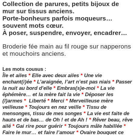
Collection de parures, petits bijoux de
mur sur tissus anciens.
Porte-bonheurs parfois moqueurs…
souvent mots cœur.
À poser, suspendre, envoyer, encadrer…
Broderie fée main au fil rouge sur napperons
et mouchoirs anciens.
Les mots cousus
:
Île et ailes
*
Elle avec deux ailes
*
Une vie
enchant(i)ée
*
L’araignée, l’art n’est pas niais
*
Passer
la nuit au bord d’elle
*
Embras(s)e-moi
*
La vie
éphémère… et la mère fait la vie
*
Déposer les
(l)armes
*
Liberté
*
Merci
*
Merveilleuse mère
veilleuse
*
Toujours en nez veille
*
Tissu de
mensonges, tissu de mes songes
*
La vie est faite de
hauts et de bas… de Oh ! et de Ah !
*
Rêver beau, rêve
ailé
*
Gai rire pour guérir
*
Toujours mâle habillée
*
Faire le mur… et faire l’amour
*
Ovaire bouquet ce