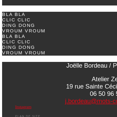
BLA BLA
CLIC CLIC
DING DONG
VROUM VROUM
BLA BLA
CLIC CLIC
DING DONG
VROUM VROUM
Joëlle Bordeau / P
Atelier Z
19 rue Sainte Céc
06 50 96 
j.bordeau@mots-c
Instagram
PLAN DE SITE