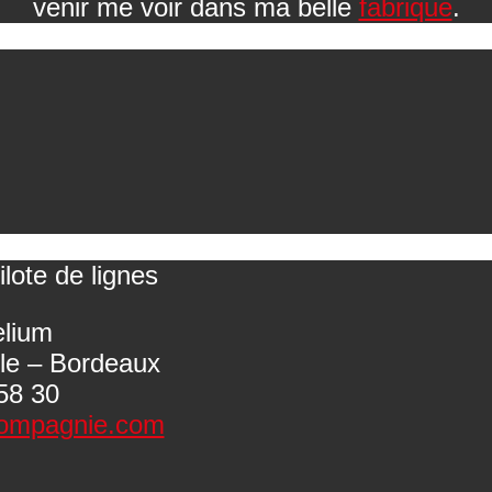
venir me voir dans ma belle
fabrique
.
ilote de lignes
elium
ile – Bordeaux
58 30
ompagnie.com