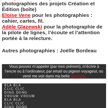
photographies des projets Création et
Édition (boîte)
Eloïse Vene
pour les photographies :
cahier, cartes, fil.
Adèle Glazewski
pour la photographie de
la pilote de lignes, l’écoute et l’attention
portée à la relecture.
Autres photographies : Joëlle Bordeau
Vous pouvez m'appeler (par mon prénom), m'écrire à
l'encre ou à l'ordinateur, par email ou pigeon voyageur, ou
venir me voir dans ma belle
fabrique
.
BLA BLA
CLIC CLIC
DING DONG
VROUM VROUM
BLA BLA
CLIC CLIC
DING DONG