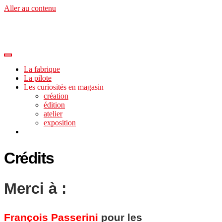
Aller au contenu
La fabrique
La pilote
Les curiosités en magasin
création
édition
atelier
exposition
Crédits
Merci à :
François Passerini
pour les