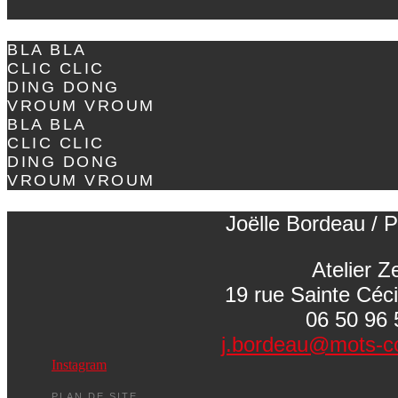
BLA BLA
CLIC CLIC
DING DONG
VROUM VROUM
BLA BLA
CLIC CLIC
DING DONG
VROUM VROUM
Joëlle Bordeau / P
Atelier Z
19 rue Sainte Céc
06 50 96 
j.bordeau@mots-c
Instagram
PLAN DE SITE