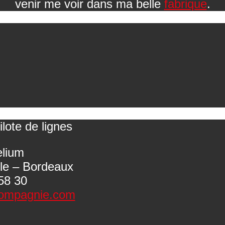
venir me voir dans ma belle
fabrique
.
ilote de lignes
elium
ile – Bordeaux
58 30
ompagnie.com