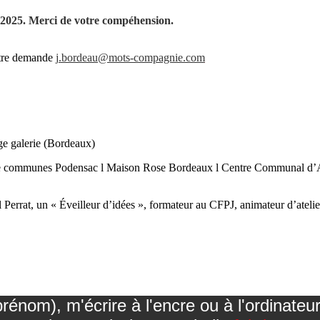
e 2025. Merci de votre compéhension.
otre demande
j.bordeau@mots-compagnie.com
ge galerie (Bordeaux)
 communes Podensac l Maison Rose Bordeaux l Centre Communal d’Act
cal Perrat, un « Éveilleur d’idées », formateur au CFPJ, animateur d’ate
nom), m'écrire à l'encre ou à l'ordinateu