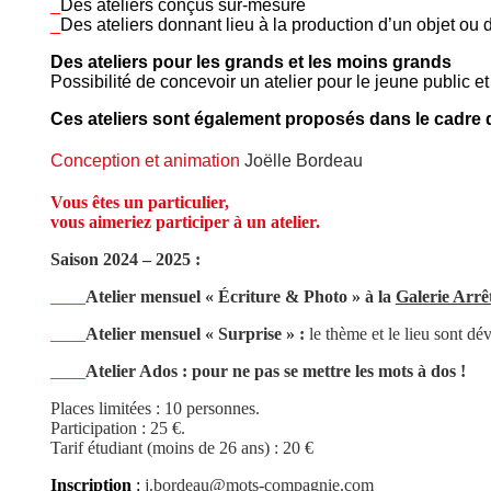
_
Des ateliers conçus sur-mesure
_
Des ateliers donnant lieu à la production d’un objet ou 
Des ateliers pour les grands et les moins grands
Possibilité de concevoir un atelier pour le jeune public et
Ces ateliers sont également proposés dans le cadre d
Conception et animation
Joëlle Bordeau
Vous êtes un particulier,
vous aimeriez participer à un atelier.
Saison 2024 – 2025 :
____
Atelier mensuel « Écriture & Photo » à la
Galerie Arrê
____
Atelier mensuel « Surprise » :
le thème et le lieu sont d
____
Atelier Ados : pour ne pas se mettre les mots à dos !
Places limitées : 10 personnes.
Participation : 25 €.
Tarif étudiant (moins de 26 ans) : 20 €
Inscription
:
j.bordeau@mots-compagnie.com