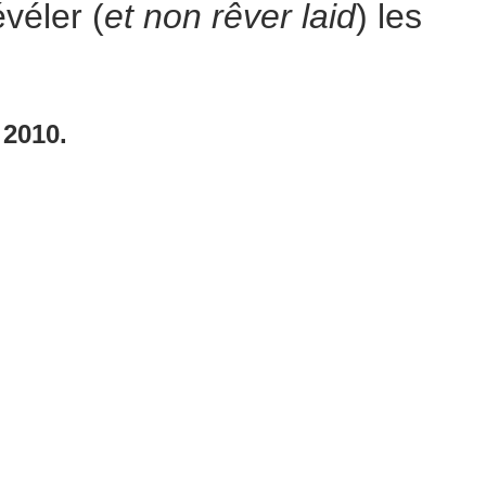
évéler (
et non rêver laid
) les
 2010.