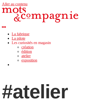
Aller au contenu
La fabrique
La pilote
Les curiosités en magasin
création
édition
atelier
exposition
#atelier