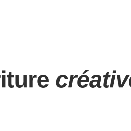
riture
créativ