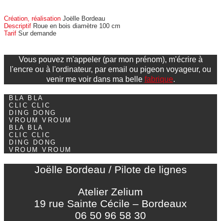
Création, réalisation
Joëlle Bordeau
Descriptif
Roue en bois diamètre 100 cm
Tarif
Sur demande
Vous pouvez m'appeler (par mon prénom), m'écrire à
l'encre ou à l'ordinateur, par email ou pigeon voyageur, ou
venir me voir dans ma belle
fabrique
.
BLA BLA
CLIC CLIC
DING DONG
VROUM VROUM
BLA BLA
CLIC CLIC
DING DONG
VROUM VROUM
Joëlle Bordeau / Pilote de lignes
Atelier Zelium
19 rue Sainte Cécile – Bordeaux
06 50 96 58 30