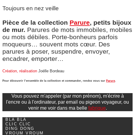
Toujours en nez veille
Pièce de la collection
Parure
, petits bijoux
de mur.
Parures de mots immobiles, mobiles
ou mots débiles. Porte-bonheurs parfois
moqueurs… souvent mots cœur. Des
parures à poser, suspendre, envoyer,
encadrer, emporter…
Création, réalisation
Joëlle Bordeau
Pour découvrir l’ensemble de la collection et commander, rendez vous sur
Parure
.
Vous pouvez m'appeler (par mon prénom), m'écrire à
l'encre ou à l'ordinateur, par email ou pigeon voyageur, ou
venir me voir dans ma belle
fabrique
.
BLA BLA
CLIC CLIC
DING DONG
VROUM VROUM