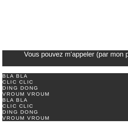
Vous pouvez m'appeler (par mon pré
BLA BLA
CLIC CLIC
DING DONG
VROUM VROUM
BLA BLA
CLIC CLIC
DING DONG
VROUM VROUM