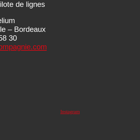
ilote de lignes
elium
ile – Bordeaux
58 30
ompagnie.com
Instagram