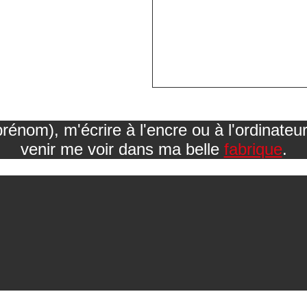
nom), m'écrire à l'encre ou à l'ordinateu
venir me voir dans ma belle
fabrique
.