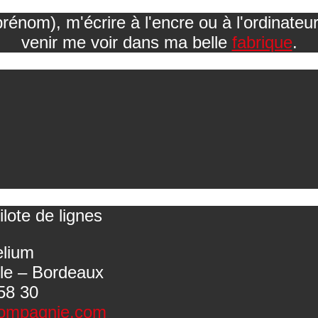
nom), m'écrire à l'encre ou à l'ordinateu
venir me voir dans ma belle
fabrique
.
ilote de lignes
elium
ile – Bordeaux
58 30
ompagnie.com