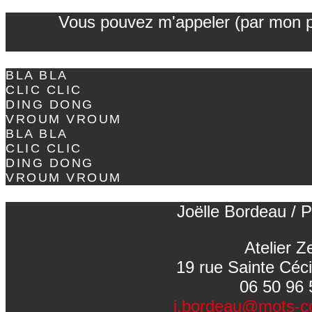
Vous pouvez m'appeler (par mon pré
BLA BLA
CLIC CLIC
DING DONG
VROUM VROUM
BLA BLA
CLIC CLIC
DING DONG
VROUM VROUM
Joëlle Bordeau / P
Atelier Z
19 rue Sainte Céc
06 50 96 
j.bordeau@mots-c