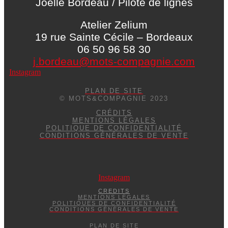
Joëlle Bordeau / Pilote de lignes
Atelier Zelium
19 rue Sainte Cécile – Bordeaux
06 50 96 58 30
j.bordeau@mots-compagnie.com
Instagram
PLAN DE SITE
© MOTS&COMPAGNIE 2023
CRÉDITS
MENTIONS LÉGALES
POLITIQUE DE CONFIDENTIALITÉ
CONDITIONS GÉNÉRALES DE VENTE
Instagram
CREDITS
MENTIONS LÉGALES
POLITIQUES DE CONFIDENTIALITÉ
CONDITIONS GÉNÉRALES DE VENTE
PLAN DE SITE