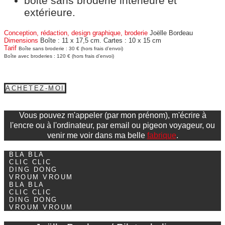
boite sans broderie intérieure et
extérieure.
Conception, rédaction, design graphique, broderie
Joëlle Bordeau
Dimensions
Boîte : 11 x 17,5 cm. Cartes : 10 x 15 cm
Tarif
Boîte sans broderie : 30 € (hors frais d’envoi)
Boîte avec broderies : 120 € (hors frais d’envoi)
ACHETEZ-MOI
Vous pouvez m'appeler (par mon prénom), m'écrire à
l'encre ou à l'ordinateur, par email ou pigeon voyageur, ou
venir me voir dans ma belle
fabrique
.
BLA BLA
CLIC CLIC
DING DONG
VROUM VROUM
BLA BLA
CLIC CLIC
DING DONG
VROUM VROUM