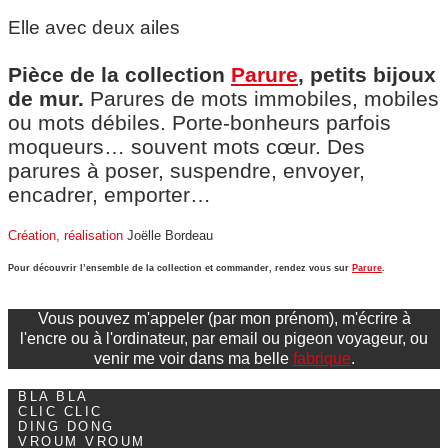
Elle avec deux ailes
Pièce de la collection
Parure
, petits bijoux
de mur.
Parures de mots immobiles, mobiles
ou mots débiles. Porte-bonheurs parfois
moqueurs… souvent mots cœur. Des
parures à poser, suspendre, envoyer,
encadrer, emporter…
Création, réalisation
Joëlle Bordeau
Pour découvrir l’ensemble de la collection et commander, rendez vous sur
Parure
.
Vous pouvez m'appeler (par mon prénom), m'écrire à
l'encre ou à l'ordinateur, par email ou pigeon voyageur, ou
venir me voir dans ma belle
fabrique
.
BLA BLA
CLIC CLIC
DING DONG
VROUM VROUM