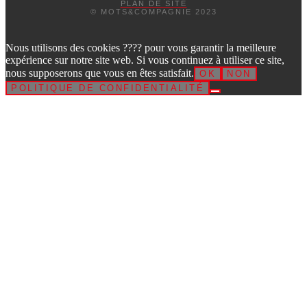
PLAN DE SITE
© MOTS&COMPAGNIE 2023
Nous utilisons des cookies ???? pour vous garantir la meilleure
expérience sur notre site web. Si vous continuez à utiliser ce site,
nous supposerons que vous en êtes satisfait.
OK
NON
POLITIQUE DE CONFIDENTIALITÉ